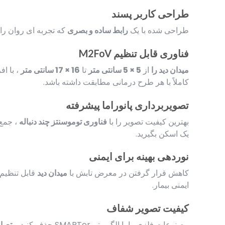
طراحی کاربر پسند
طراحی شده با یک
رابط ساده و بصری
که تجربه ای روان را ب
فناوری قابل تنظیم M2FoV
میدان دید را
از
5 × 5 سانتی متر
تا
16 × 17 سانتی متر
کاملاً با هر طرح درمانی مطابقت داشته باشد.
تصویربرداری پانوراما پیشرفته
بهترین کیفیت تصویر را با
فناوری توموسنتز چند دنباله
، جمع‌
یک اسکن بگیرید.
نوردهی بهینه برای ایمنی
کاهش قرار گرفتن در معرض تابش با
میدان دید
قابل تنظیم
ایمنی بیمار.
کیفیت تصویر شفاف
مصنوعات فلزی را با الگوریتم SMARTer حذف کنید و
تصاو