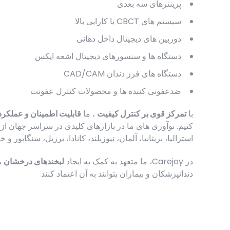
پرینترهای سه بعدی
سیستم های CBCT با کارایی بالا
دوربین های دیجیتال داخل دهانی
دستگاه ها و سنسورهای دیجیتال اشعه ایکس
دستگاه های فرز دندان CAD/CAM
ضدعفونی کننده ها و محصولات کنترل عفونت
با
تمرکز قوی بر کنترل کیفیت
، ما
قابلیت اطمینان و عملکرد
کنیم. نوآوری های ما در بازارهای کلیدی در سراسر جهان از ج
استرالیا، بریتانیا، آلمان، نیوزیلند، کانادا، برزیل، سنگاپور 
در Carejoy، ما متعهد به کمک به ایجاد
لبخندهای درخشان
ب
دندانپزشکان و بیماران بتوانند به آن اعتماد کنند