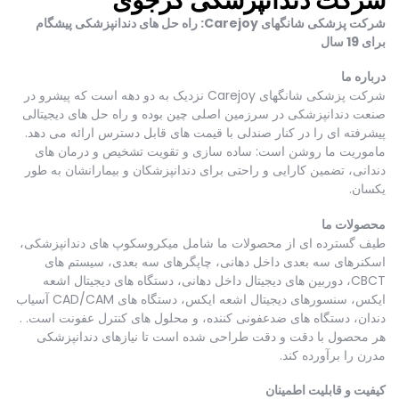
شرکت دندانپزشکی کرجوی
شرکت پزشکی شانگهای Carejoy: راه حل های دندانپزشکی پیشگام
برای 19 سال
درباره ما
شرکت پزشکی شانگهای Carejoy نزدیک به دو دهه است که پیشرو در
صنعت دندانپزشکی در سرزمین اصلی چین بوده و راه حل های دیجیتالی
پیشرفته ای را در کنار صندلی با قیمت های قابل دسترس ارائه می دهد.
ماموریت ما روشن است: ساده سازی و تقویت تشخیص و درمان های
دندانی، تضمین کارایی و راحتی برای دندانپزشکان و بیمارانشان به طور
یکسان.
محصولات ما
طیف گسترده ای از محصولات ما شامل میکروسکوپ های دندانپزشکی،
اسکنرهای سه بعدی داخل دهانی، چاپگرهای سه بعدی، سیستم های
CBCT، دوربین های دیجیتال داخل دهانی، دستگاه های دیجیتال اشعه
ایکس، سنسورهای دیجیتال اشعه ایکس، دستگاه های CAD/CAM آسیاب
دندان، دستگاه های ضدعفونی کننده، و محلول های کنترل عفونت است. .
هر محصول با دقت و دقت طراحی شده است تا نیازهای دندانپزشکی
مدرن را برآورده کند.
کیفیت و قابلیت اطمینان