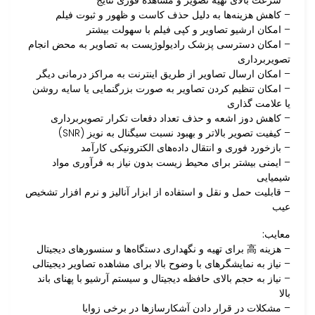
– کاهش هزینه‌ها به دلیل حذف کاست و ظهور و ثبوت فیلم
– امکان ارشیو تصاویر و کپی فیلم با سهولت بیشتر
– امکان دسترسی پزشک رادیولوژیست به تصاویر به محض انجام
تصویربرداری
– امکان ارسال تصاویر از طریق اینترنت به مراکز درمانی دیگر
– امکان تنظیم کردن تصاویر به صورت بزرگنمایی یا سایه روشن
یا علامت گذاری
– کاهش دوز اشعه و حذف تعداد دفعات تکرار تصویربرداری
– کیفیت تصویر بالاتر و بهبود نسبت سیگنال به نویز (SNR)
– بازخورد فوری و انتقال داده‌های الکترونیکی کارآمد
– ایمنی بیشتر برای محیط زیست بدون نیاز به فرآوری مواد
شیمیایی
– قابلیت حمل و نقل و استفاده از ابزار آنالیز و نرم افزار تشخیص
عیب
معایب:
– هزینه 高 برای تهیه و نگهداری دستگاه‌ها و سنسورهای دیجیتال
– نیاز به نمایشگرهای با وضوح بالا برای مشاهده تصاویر دیجیتالی
– نیاز به حجم بالای حافظه دیجیتال و سیستم آرشیو با پهنای باند
بالا
– مشکلات در قرار دادن آشکارسازها در برخی زوایا