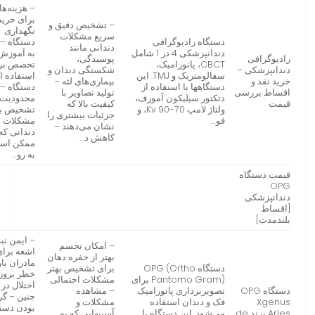
– هزینه‌های
برای خرید
– تشخیص دقیق و
نگهداری
سریع مشکلات
دستگاه رادیوگرافی
دستگاه – ن
دندانی مانند
دندانپزشکی 4 در 1 شامل
به آموزش
رادیوگرافی
پوسیدگی،
CBCT، پانورامیک،
تخصص بر
دندانپزشکی –
شکستگی دندان و
سفالومتریک و TMJ. این
استفاده ا
خرید نقد و
بیماری‌های لثه –
دستگاهها با استفاده از
دستگاه –
اقساط بررسی
تولید تصاویر با
دتکتور سیلیکون آمورف،
محدودیت 
قیمت
کیفیت بالا که
ولتاژ لامپ 70-90 Kv، و
تشخیص ب
جزئیات بیشتری را
فو…
مشکلات
نشان می‌دهند –
دندانی که
کاهش د…
ممکن است
به رو…
قیمت دستگاه
OPG
دندانپزشکی
[اقساط
بلندمدت]
– ایمن نب
– امکان تجسم
اشعه برا
بهتر از حفره دهان
مادران بار
دستگاه OPG (Ortho
برای تشخیص بهتر
خطر بروز
Pantomo Gram) برای
مشکلات احتمالی
اختلال در
دستگاه OPG
تصویربرداری پانورامیک
– مشاهده
جنین – گر
Xgenus
فک و دندان استفاده
مشکلات و
بودن دستگ
Arïes برند de
می‌شود. این دستگاه با
آسیبهایی که به