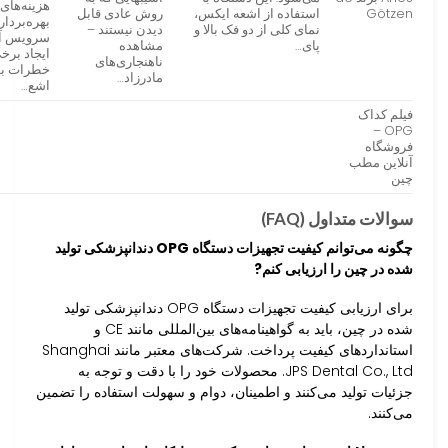
هزینه‌های
Götzen
استفاده از اشعه ایکس،
روش عادی قابل
بهره‌بردار
نمای کلی از دو فک بالا و
دیدن نیستند –
سرویس آ
پای…
مشاهده
ایجاد برخ
ناهنجاری‌های
خطرات بو
مادرزاد…
اشع…
فیلم کداک
OPG –
فروشگاه
آنلاین مطب
چین
سوالات متداول (FAQ)
چگونه می‌توانم کیفیت تجهیزات دستگاه OPG دندانپزشکی تولید
شده در چین را ارزیابی کنم?
برای ارزیابی کیفیت تجهیزات دستگاه OPG دندانپزشکی تولید
شده در چین، باید به گواهینامه‌های بین‌المللی مانند CE و
استانداردهای کیفیت پرداخت. شرکت‌های معتبر مانند Shanghai
JPS Dental Co., Ltd. محصولات خود را با دقت و توجه به
جزئیات تولید می‌کنند و اطمینان، دوام و سهولت استفاده را تضمین
می‌کنند.