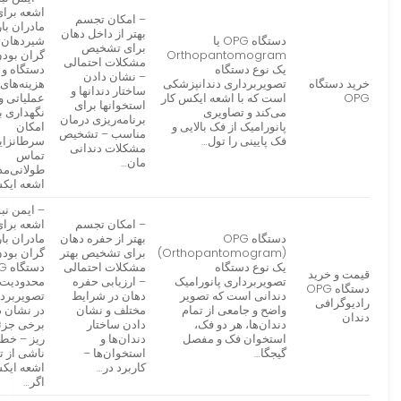
اشعه برا
– امکان تجسم
مادران بار
بهتر از داخل دهان
دستگاه OPG یا
شیردهان 
برای تشخیص
Orthopantomogram
گران بود
مشکلات احتمالی
یک نوع دستگاه
دستگاه و
– نشان دادن
خرید دستگاه
تصویربرداری دندانپزشکی
هزینه‌های
ساختار دندانها و
OPG
است که با اشعه ایکس کار
عملیاتی و
استخوانها برای
می‌کند و تصاویری
نگهداری با
برنامه‌ریزی درمان
پانورامیک از فک بالایی و
امکان
مناسب – تشخیص
فک پایینی را تول…
سرطانزای
مشکلات دندانی
تماس
مان…
طولانی‌مد
اشعه ایک
– ایمن نب
– امکان تجسم
اشعه برا
دستگاه OPG
بهتر از حفره دهان
مادران بار
(Orthopantomogram)
برای تشخیص بهتر
گران بود
یک نوع دستگاه
مشکلات احتمالی
قیمت و خرید
تصویربرداری پانورامیک
– ارزیابی حفره
محدودیت‌
دستگاه OPG
دندانی است که تصویر
دهان در شرایط
تصویربرد
رادیوگرافی
واضح و جامعی از تمام
مختلف و نشان
در نشان د
دندان
دندان‌ها، هر دو فک،
دادن ساختار
برخی جزئ
استخوان فک و مفصل
دندان‌ها و
ریز – خط
گیجگا…
استخوان‌ها –
ناشی از 
کاربرد در…
اشعه ایک
اگر…