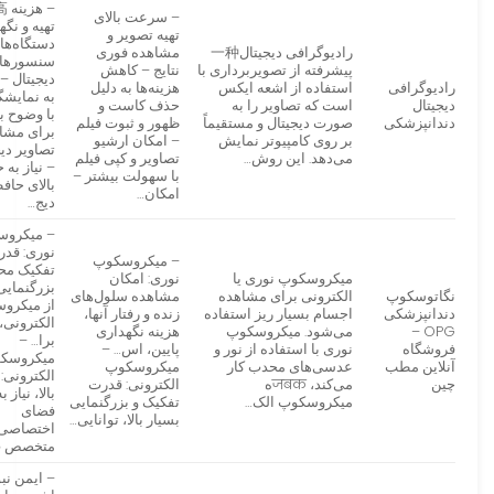
– سرعت بالای
تهیه و نگه
تهیه تصویر و
دستگاه‌ها 
رادیوگرافی دیجیتال一种
مشاهده فوری
سنسورها
پیشرفته از تصویربرداری با
نتایج – کاهش
دیجیتال – 
رادیوگرافی
استفاده از اشعه ایکس
هزینه‌ها به دلیل
به نمایش
دیجیتال
است که تصاویر را به
حذف کاست و
با وضوح با
دندانپزشکی
صورت دیجیتال و مستقیماً
ظهور و ثبوت فیلم
برای مشا
بر روی کامپیوتر نمایش
– امکان ارشیو
تصاویر دی
می‌دهد. این روش…
تصاویر و کپی فیلم
– نیاز به 
با سهولت بیشتر –
بالای حاف
امکان…
دیج…
– میکرو
نوری: قد
– میکروسکوپ
تفکیک مح
میکروسکوپ نوری یا
نوری: امکان
بزرگنمایی
نگاتوسکوپ
الکترونی برای مشاهده
مشاهده سلول‌های
از میکرو
دندانپزشکی
اجسام بسیار ریز استفاده
زنده و رفتار آنها،
الکترونی، 
OPG –
می‌شود. میکروسکوپ
هزینه نگهداری
برا… –
فروشگاه
نوری با استفاده از نور و
پایین، اس… –
میکروسک
آنلاین مطب
عدسی‌های محدب کار
میکروسکوپ
الکترونی: 
چین
می‌کند، जबकه
الکترونی: قدرت
بالا، نیاز ب
میکروسکوپ الک…
تفکیک و بزرگنمایی
فضای
بسیار بالا، توانایی…
اختصاصی 
متخصص 
– ایمن نب