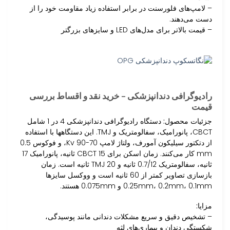
– لامپ‌های فلورسنت در برابر استفاده زیاد مقاومت خود را از
دست می‌دهند.
– قیمت بالاتر برای مدل‌های LED و سایزهای بزرگتر
رادیوگرافی دندانپزشکی – خرید نقد و اقساط بررسی
قیمت
جزئیات محصول:
دستگاه رادیوگرافی دندانپزشکی 4 در 1 شامل
CBCT، پانورامیک، سفالومتریک و TMJ. این دستگاهها با استفاده
از دتکتور سیلیکون آمورف، ولتاژ لامپ 70-90 Kv، و فوکوس 0.5
mm کار می‌کنند. زمان اسکن برای CBCT 15 ثانیه، پانورامیک 17
ثانیه، سفالومتریک 0.7/12 ثانیه و TMJ 20 ثانیه است. زمان
بازسازی تصاویر کمتر از 60 ثانیه است و ووکسل سایزها
0.25mm، 0.2mm، 0.1mm و 0.075mm هستند.
مزایا:
– تشخیص دقیق و سریع مشکلات دندانی مانند پوسیدگی،
شکستگی دندان و بیماری‌های لثه