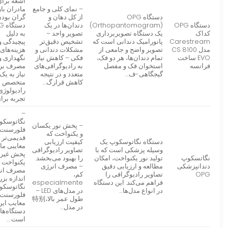
اشعه برا
– نمای کلی و جامع
مادران بار
دستگاه OPG
از کل دهان و
گران بود
دستگاه OPG
(Orthopantomogram)
دندان‌ها در یک
دست
کداک
یک دستگاه تصویربرداری
تصویر واحد –
به دلیل
Carestream
پانورامیک دندانی است که
تشخیص دقیق‌تر
پیچیدگی و
مدل CS 8100
تصویر واضح و جامعی از
مشکلات دندانی و
هزینه‌های
EVO ساخت
تمام دندان‌ها، هر دو فک،
فکی – کاهش نیاز
نگهداری و
فرانسه
استخوان فک و مفصل
به رادیوگرافی‌های
مصرف بر
گیجگاهی-ف…
متعدد و در نتیجه
نیاز به یک
کاهش قرارگ…
متخصص
رادیولوژی 
تجربه برا
–
نگاتوسکو
– پخش نور یکسان
فلورسنت
و یکنواخت که
قدیمی‌تر 
دستگاه نگاتوسکوپ یک
کیفیت ارزیابی
معایبی مان
وسیله پزشکی است که با
تصاویر رادیوگرافی
پخش غیر
نگاتسکوپ
تولید نور یکنواخت، امکان
را بهبود می‌بخشد.
یکنواخت ن
دندانپزشکی
مطالعه و ارزیابی دقیق
– مصرف انرژی
مصرف انر
OPG
تصاویر رادیوگرافی را
کم،
اندازه بز
فراهم می‌کند. این دستگاه
especialmente
نگاتوسکو
در انواع مدل‌ها…
در مدل‌های LED –
فلورسنت 
طول عمر بالا،特别
معایب این
در مدل‌…
دستگاه‌ها
است….