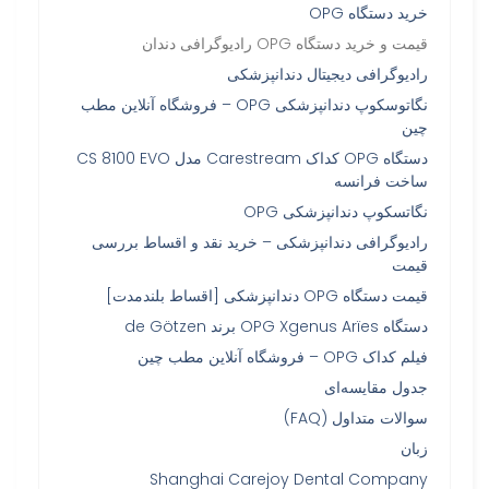
خرید دستگاه OPG
قیمت و خرید دستگاه OPG رادیوگرافی دندان
رادیوگرافی دیجیتال دندانپزشکی
نگاتوسکوپ دندانپزشکی OPG – فروشگاه آنلاین مطب
چین
دستگاه OPG کداک Carestream مدل CS 8100 EVO
ساخت فرانسه
نگاتسکوپ دندانپزشکی OPG
رادیوگرافی دندانپزشکی – خرید نقد و اقساط بررسی
قیمت
قیمت دستگاه OPG دندانپزشکی [اقساط بلندمدت]
دستگاه OPG Xgenus Arïes برند de Götzen
فیلم کداک OPG – فروشگاه آنلاین مطب چین
جدول مقایسه‌ای
سوالات متداول (FAQ)
زبان
Shanghai Carejoy Dental Company