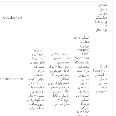
اسکنر
داخل
دهانی
شاینینگ
avadental.ir
Shining
3D- … –
آوا دنتال
اسکنر داخل
دهانی
یوجوی
(Youjoy
– نیاز به
Oral
– دقت بالا در
آموزش و
Scanner)
ثبت تصاویر
آشنایی با
یک دستگاه
سه‌بعدی
فناوری‌های
Oral
پیشرفته
دندان‌ها – نوک
پیشرفته
Scanner
برای ثبت
قابل تعویض و
برای
– اسکنر
سریع و
ضدعفونی با
استفاده
داخل
آسان
امکان
مؤثر – قیمت
andanet.com
دهانی
تصاویر
استریلیزاسیون
نسبتاً بالا در
برند
سه‌بعدی
در دما و فشار
مقایسه با
youjoy
دندان‌ها
بالا – اتصال
روش‌های
است. این
پایدار با کابل
سنتی – نیاز
اسکنر
نوع C –
به نگهداری و
توسط
طراحی ار…
بروزرسانی
شرکت
منظم برای…
Ningbo