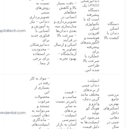
دندانپزشکی
– دقت بسیار
نسبت به
UP400 یک
بالا و کاهش
روش‌های
دستگاه
خطاهای
سنتی
پیشرفته
انسانی در
تصویربرداری
است که با
تصویربرداری و
دندانی – نیاز
دستگاه
تکنولوژی
مدل‌سازی سه
به آموزش و
اسکن
اسکن
بعدی دندان‌ها
آشنایی با
up3dtech.com
دندان با
افزودن
– سرعت بالا
فناوری جدید
کیفیت بالا
هوشمند و
در فرآیند
برای
الگوریتم‌های
اسکن و ارسال
دندانپزشکان
پیشرفته
تصاویر به
– محدودیت
برای
آزمایشگاه –
در استفاده
عملکرد با
بهبود تجربه…
برای برخی
سرعت بالا
از بیما…
طراحی
شده اس…
– مواد به کار
ایمپلنت
رفته در
دندان چینی
بسیاری از
از برندهای
– قیمت
این
بررسی
مختلف مانند
مناسب و
محصولات
جامع
گرین دنتک،
پایین‌تر نسبت
مرغوب
بهترین
وانژو و
به سایر
نیستند و
اسکنرهای
هونگ کو
برندهای
می‌توانند به
داخل
تولید
indental.com
ایمپلنت –
دهان آسیب…
دهانی
می‌شود. این
دسترسی
– ماندگاری
چینی در
ایمپلنت‌ها به
آسان به بازار
ایمپلنت‌های
سال
دلیل قیمت
به دلیل تولید
چینی کم