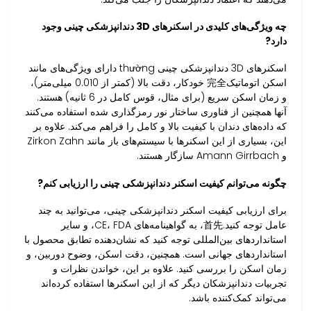
چه ویژگی‌های کلیدی در اسکنرهای 3D دندانپزشکی چینی وجود
دارد?
اسکنرهای 3D دندانپزشکی چینی thường دارای ویژگی‌های مانند
اسکن اتوماتیک完全 خودکار، دقت بالا (کمتر از 0.010 میلی‌متر)،
و زمان اسکن سریع (برای مثال، قوس کامل در 6 ثانیه) هستند.
آنها همچنین از فناوری ساختار نور رمزگذاری شده استفاده می‌کنند
که داده‌های دندان با کیفیت بالا و کامل را فراهم می‌کند. علاوه بر
این، بسیاری از این اسکنرها با سیستم‌های باز مانند Zirkon Zahn
و Amann Girrbach سازگار هستند.
چگونه می‌توانم کیفیت اسکنر دندانپزشکی چینی را ارزیابی کنم?
برای ارزیابی کیفیت اسکنر دندانپزشکی چینی، می‌توانید به چند
عامل توجه کنید.首先، به گواهینامه‌های CE، FDA، و سایر
استانداردهای بین‌المللی توجه کنید که نشان‌دهنده تطابق محصول با
استانداردهای جهانی است. همچنین، دقت اسکن، وضوح دوربین، و
زمان اسکن را بررسی کنید. علاوه بر این، خواندن نظرات و
تجربیات دندانپزشکان دیگر که از این اسکنرها استفاده کرده‌اند
می‌تواند کمک‌کننده باشد.