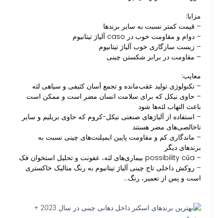
مزایا:
– قیمت کمتر نسبت به سایر برندها
– دوام و مقاومت خوب در caso آلیاژ تیتانیوم
– زیست سازگاری خوب آلیاژ تیتانیوم
– مقاومت در برابر شکستن چینی
معایب:
– تکنولوژی تولید عقب‌مانده و تجمع آسان کثیفی و سیاهی لثه
– حاوی نیکل که برای سلامت انسان مضر است و ممکن است
باعث التهاب لثه‌ها شود
– استفاده از آلیاژهای صنعتی نیکل-کروم که حاوی بریلیم و سایر
ناخالصی‌های مضر هستند
– ماندگاری کم و مقاومت پایین ایمپلنت‌های چینی نسبت به
برندهای دیگر
– possibility của بیماری‌های لثه، عفونت و تحلیل استخوان فک
– روکش داخلی تاج چینی آلیاژ تیتانیوم به رنگ متالیک خاکستری
است و پس از تعمیر، رنگ…