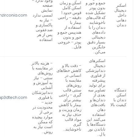
وجود ندارد –
جمع و جور و
اسکن و زمان
اسکنر
صفحه
بدون پودر
اسکن کامل
دیجیتال
نمایش
تشکیل شده
قوس حدود 1
داخل
لمسی ندارد
mzirconia.com
که قالب‌های
دقیقه – راحتی
دهانی
– نیاز به
ناخوشایند
بیمار با
دندان
پاکسازی و
دندان را با
استفاده از
ضدعفونی
داده‌های
هندپیس جمع و
پس از هر
دیجیتالی
جور و بدون
استفاده
بسیار دقیق
پودر – خروجی
جایگزین
فایل‌…
می‌کن…
اسکنرهای
– هزینه بالاتر
دیجیتال
– دقت بالا و
در مقایسه با
دندانپزشکی
کاهش خطاهای
روش‌های
از فناوری
انسانی در
سنتی – نیاز
پیشرفته
مقایسه با
به آموزش و
برای تولید
روش‌های
آشنایی
دستگاه
تصاویر سه
سنتی قالب
دندانپزشکان
اسکن
بعدی از
گیری – راحتی
با فناوری
up3dtech.com
دندان با
دندان‌ها و
بیشتر برای
جدید –
کیفیت بالا
بافت‌های
بیمار با کاهش
محدودیت در
دهان
زمان ویزیت و
برخی از
استفاده
حذف نیاز به
موارد پیچیده
می‌کنند. این
مواد قالب
که ممکن
دستگاه‌ها با
گیری
است نیاز به
تاباندن نور
ناخوشایند…
روش…
یا ل…