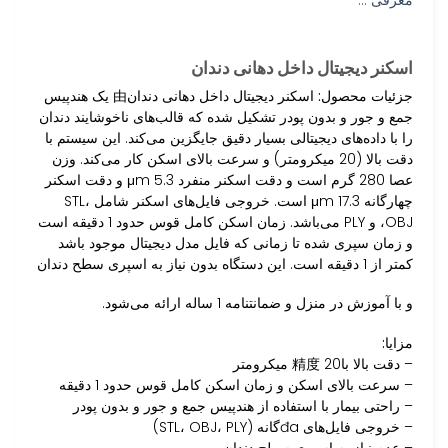
اسکنر دیجیتال داخل دهانی دندان
جزئیات محصول:
اسکنر دیجیتال داخل دهانی دندان由 یک هندپیس
جمع و جور و بدون پودر تشکیل شده که قالب‌های ناخوشایند دندان
را با داده‌های دیجیتالی بسیار دقیق جایگزین می‌کند. این سیستم با
دقت بالا (20 میکرومتر) و سرعت بالای اسکن کار می‌کند. وزن
عصا 280 گرم است و دقت اسکنر منفرد 5.3 μm و دقت اسکنر
چهارگانه 17.3 μm است. خروجی فایل‌های اسکنر شامل STL،
OBJ، و PLY می‌باشد. زمان اسکن کامل قوس حدود 1 دقیقه است
و زمان سپری شده تا زمانی که فایل مدل دیجیتال موجود باشد
کمتر از 1 دقیقه است. این دستگاه بدون نیاز به اسپری سطح دندان
و با آموزش در منزل و ضمانتنامه 1 ساله ارائه می‌شود.
مزایا:
– دقت بالا با精度 20 میکرومتر
– سرعت بالای اسکن و زمان اسکن کامل قوس حدود 1 دقیقه
– راحتی بیمار با استفاده از هندپیس جمع و جور و بدون پودر
– خروجی فایل‌های đaگانه (STL، OBJ، PLY)
– عدم نیاز به اسپری سطح دندان