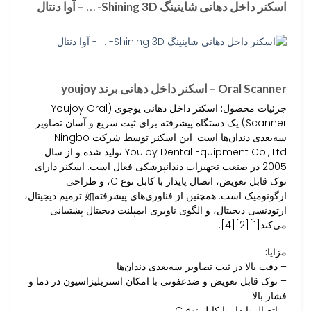
اسکنر داخل دهانی شاینینگ Shining 3D- … – آوا دنتال
Oral Scanner – اسکنر داخل دهانی برند youjoy
جزئیات محصول:
اسکنر داخل دهانی یوجوی (Youjoy Oral
Scanner) یک دستگاه پیشرفته برای ثبت سریع و آسان تصاویر
سه‌بعدی دندان‌ها است. این اسکنر توسط شرکت Ningbo
Youjoy Dental Equipment Co., Ltd تولید شده و از سال
2005 در صنعت تجهیزات دندانپزشکی فعال است. اسکنر دارای
نوک قابل تعویض، اتصال پایدار با کابل نوع C، و طراحی
ارگونومیک است. همچنین از فناوری‌های پیشرفته如 ترمیم دیجیتال،
ارتودنسی دیجیتال، و الگوی ناوبری ایمپلنت دیجیتال پشتیبانی
می‌کند[1][2][4].
مزایا:
– دقت بالا در ثبت تصاویر سه‌بعدی دندان‌ها
– نوک قابل تعویض و ضدعفونی با امکان استریلیزاسیون در دما و
فشار بالا
– اتصال پایدار با کابل نوع C