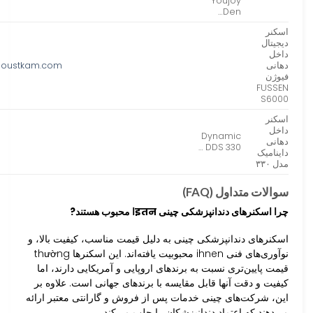
Youjoy
Den…
اسکنر
دیجیتال
داخل
دهانی
doustkam.com
فیوژن
FUSSEN
S6000
اسکنر
داخل
Dynamic
دهانی
DDS 330 …
داینامیک
مدل ۳۳۰
سوالات متداول (FAQ)
چرا اسکنرهای دندانپزشکی چینی इतनا محبوب هستند?
اسکنرهای دندانپزشکی چینی به دلیل قیمت مناسب، کیفیت بالا، و
نوآوری‌های فنی ihnen محبوبیت یافته‌اند. این اسکنرها thường
قیمت پایین‌تری نسبت به برندهای اروپایی و آمریکایی دارند، اما
کیفیت و دقت آنها قابل مقایسه با برندهای جهانی است. علاوه بر
این، شرکت‌های چینی خدمات پس از فروش و گارانتی معتبر ارائه
می‌دهند که اعتماد دندانپزشکان را جلب می‌کند.