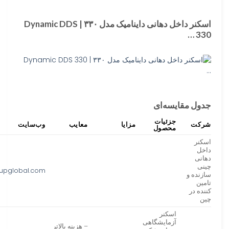
اسکنر داخل دهانی داینامیک مدل ۳۳۰ | Dynamic DDS
330 …
جدول مقایسه‌ای
جزئیات
شرکت
مزایا
معایب
وب‌سایت
محصول
اسکنر
داخل
دهانی
چینی
upglobal.com
سازنده و
تامین
کننده در
چین
اسکنر
آزمایشگاهی
– هزینه بالاتر