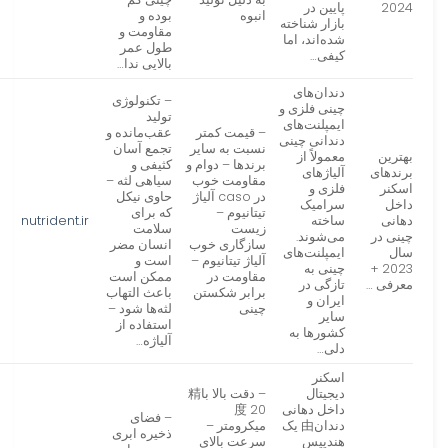
2024
پایین در
انبوه
بوده و
بازار شناخته
مقاومت و
شده‌اند، اما
طول عمر
کیفی…
بالایی ندا…
دندان‌های
– تکنولوژی
چینی فلزی و
تولید
ایمپلنت‌های
– قیمت کمتر
عقب‌مانده و
دندانی چینی
نسبت به سایر
تجمع آسان
بهترین
معمولاً از
برندها – دوام و
کثیفی و
برندهای
آلیاژهای
مقاومت خوب
سیاهی لثه –
اسکنر
فلزی و
در caso آلیاژ
حاوی نیکل
داخل
سرامیک
تیتانیوم –
که برای
دهانی
ساخته
nutrident.ir
زیست
سلامت
چینی در
می‌شوند.
سازگاری خوب
انسان مضر
سال
ایمپلنت‌های
آلیاژ تیتانیوم –
است و
2023 +
چینی به
مقاومت در
ممکن است
معرفی …
تازگی در
برابر شکستن
باعث التهاب
ایران و
چینی
لثه‌ها شود –
سایر
استفاده از
کشورها به
آلیاژه…
دلی…
اسکنر
دیجیتال
– دقت بالا با精
داخل دهانی
度 20
– فضای
دندان由 یک
میکرومتر –
ذخیره ابری
هندپیس
سرعت بالای