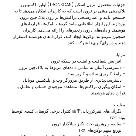
جزئیات محصول:
ترون اسکن (TRONSCAN) اولین اکسپلورر
بلاک‌چینی مبتنی بر ترون است که به کاربران امکان می‌دهد تا به
جستجو، تایید و اعتبارسنجی تراکنش‌ها بر روی بلاک‌چین ترون
بپردازند. این ابزار اطلاعاتی مانند گره‌ها، بلوک‌ها، قراردادهای
هوشمند و داده‌های درون زنجیرهای را ارائه می‌دهد. کاربران
همچنین می‌توانند توکن‌ها ایجاد کنند، قراردادهای هوشمند استقرار
دهند و در رای‌گیری‌ها شرکت کنند.
مزایا:
– افزایش شفافیت و امنیت در شبکه ترون
– دسترسی آسان به تمامی داده‌های مربوط به بلاک‌چین ترون
– رابط کاربری ساده و کاربرپسند
– دسترسی‌پذیری از طریق مرورگر وب و اپلیکیشن موبایل
– امکان پیگیری تراکنش‌ها، مشاهده موجودی حساب و تعامل با
قراردادهای هوشمند
معایب:
– نگرانی‌های تمرکززدایی由于 کنترل برخی گره‌های کلیدی توسط
بنیاد Tron
– سابقه و رهبری بحث‌انگیز بنیانگذار ترون
– توزیع مبهم توکن‌های TRX