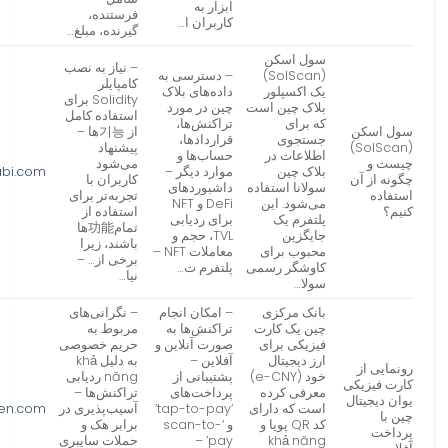
ابزار به
فرستنده،
کاربران ا…
گیرنده، مبلغ…
سول اسکن
– نیاز به نصب
(SolScan)
– دسترسی به
کامپایلر
یک اکسپلور
داده‌های بلاک
Solidity برای
بلاک چین است
چین در مورد
استفاده کامل
که برای
تراکنش‌ها،
سول اسکن
از 기능‌ها –
جستجوی
قراردادها،
(SolScan)
پیشنهاد
اطلاعات در
حساب‌ها و
چیست و
می‌شود
بلاک چین
موارد دیگر –
abi.com
چگونه از آن
کاربران با
سولانا استفاده
داشبوردهای
استفاده
تجربه‌تر برای
می‌شود. این
DeFi و NFT
کنیم؟
استفاده از
پلتفرم یک
برای ردیابی
تمام功能‌ها
جایگزین
TVL، حجم و
باشند، زیرا
محبوب برای
معاملات NFT –
برخی از… –
کاوشگر رسمی
پلتفرم ت…
نیا…
سولا…
بانک مرکزی
– امکان انجام
– نگرانی‌های
چین یک کارت
تراکنش‌ها به
مربوط به
فیزیکی برای
صورت آنلاین و
حریم خصوصی
ارز دیجیتال
آفلاین –
به دلیل khả
رونمایی از
خود (e-CNY)
پشتیبانی از
năng ردیابی
کارت فیزیکی
معرفی کرده
پرداخت‌های
تراکنش‌ها –
یوان دیجیتال
است که دارای
‘tap-to-pay’
آسیب‌پذیری در
en.com
چین با
کد QR پویا و
و ‘scan-to-
برابر هک و
پرداخت
khả năng
pay’ –
حملات سایبری