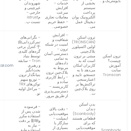
بایومتریک و …
بخشی از
خدمات –
شهروندان
سیستم
افزایش
غیرچینی و
پرداخت
سرعت
خارجی –
الکترونیک یوان
معاملات تجاری
مistrust
دیجیتال عمل
– حفظ حریم
نسبت ب…
می…
خصوصی…
– افزایش
ترون اسکن
– نگرانی‌های
شفافیت و
(TRONSCAN)
تمرکززدایی由
امنیت در شبکه
اولین اکسپلورر
于 کنترل برخی
ترون –
بلاک‌چینی
گره‌های کلیدی
دسترسی آسان
ترون اسکن
مبتنی بر ترون
توسط بنیاد
به تمامی
چیست؟
است که به
Tron – سابقه
داده‌های
آموزش
کاربران امکان
و رهبری
tal.com
مربوط به
سایت
می‌دهد تا به
بحث‌انگیز
بلاک‌چین ترون
Tronscan
جستجو، تایید و
بنیانگذار ترون
– رابط کاربری
اعتبارسنجی
– توزیع مبهم
ساده و
تراکنش‌ها بر
توکن‌های TRX
کاربرپسند –
روی بلاک‌چین
– مراحل اولیه
دسترسی‌پذیری
ت…
تو…
از طریق مرور…
بدن اسکن
– فرسوده
دندان
– دقت بالای
شدن پس از
(Scanbody)
موقعیت‌یابی
استفاده مکرر
قطعاتی هستند
ایمپلنت –
و影响 بر دقت
که برای
سازگار با
– نیاز به
موقعیت‌یابی
بسیاری از
Scanbody
استفاده طبق