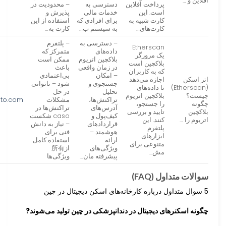
آفلاین و …
پرداخت آفلاین
دسترسی به
– محدودیت در
است. این
خدمات مالی
پذیرش و
کارت شبیه به
برای افرادی که
استفاده از این
کارت‌های…
به سیستم ب…
کارت به…
– دسترسی به
– پلتفرم
Etherscan
داده‌های
متمرکز که
یک مرورگر
بلاکچین اتریوم
ممکن است
بلاکچین است
در زمان واقعی
باعث
که به کاربران
– امکان
بی‌اعتمادی
اتر اسکن
اجازه می‌دهد
جستجوی و
شود – ناتوانی
(Etherscan)
تا داده‌های
تحلیل
در حل
چیست؟
بلاکچین اتریوم
تراکنش‌ها،
مشکلات
ito.com
چگونه
را جستجو،
آدرس‌های
تراکنش‌ها در
بلاکچین
تایید و بررسی
کیف‌پول و
caso شکست
اتریوم را …
کنند. این
قراردادهای
– نیاز به دانش
پلتفرم
هوشمند –
فنی برای
ابزارهای
ارائه
استفاده کامل
متنوعی برای
ویژگی‌های
از所有
مش…
پیشرفته مان…
ویژگی‌ها
سوالات متداول (FAQ)
5 سوال متداول درباره کارخانه‌های اسکن دیجیتال در چین
چگونه اسکنرهای دیجیتال در دندانپزشکی در چین تولید می‌شوند?