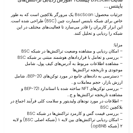
بایننس …
جزئیات محصول:
BscScan یک مرورگر بلاکچین است که به طور
خاص برای شبکه بایننس اسمارت چین (BSC) طراحی شده است.
این ابزار کاربران را قادر می‌سازد تا فعالیت‌های مختلف در این
شبکه را ردیابی و تحلیل کنند.
مزایا:
– امکان ردیابی و مشاهده وضعیت تراکنش‌ها در شبکه BSC
– بررسی و تعامل با قراردادهای هوشمند مبتنی بر شبکه BSC
– مشاهده اطلاعات مربوط به آدرس‌های کیف پول، شامل
موجودی و تاریخچه تراکنش‌ها
– دسترسی به داده‌های جامع در مورد توکن‌های BEP-20، شامل
ارزش بازار، حجم معاملات و…
– بررسی توکن‌های NFT ساخته شده با استاندارد BEP-721 و
مشاهده تاریخچه تراکنش‌ها و ج…
– اطلاعات در مورد نودهای ولیدیتور و سلامت کلی فرآیند اجماع در
بلاکچین BSC
– بررسی قیمت گس و کارمزد تراکنش‌ها در شبکه BSC
– امکان ردیابی تراکنش‌های بین لایه ۱ (شبکه اصلی BSC) و لایه
۲ (شبکه opBNB)