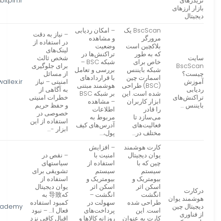
تریدرهای
bitpin.ir
بازار ارزهای
دیجیتال
BscScan یک
– امکان ردیابی
– نیاز به دقت
مرورگر
و مشاهده
در استفاده از
بلاکچین است
وضعیت
لینک‌های
که به طور
تراکنش‌ها در
سایت
شخص ثالث
خاص برای
شبکه BSC –
BscScan
برای جلوگیری
شبکه بایننس
بررسی و تعامل
چیست؟
از مسائل
اسمارت چین
با قراردادهای
آموزش
امنیتی – نیاز
wallex.ir
(BSC) طراحی
هوشمند مبتنی
ردیابی
به آگاهی از
شده است. این
بر شبکه BSC
تراکنش‌های
خطرات امنیتی
ابزار کاربران
– مشاهده
بایننس …
و حفظ حریم
را قادر
اطلاعات
خصوصی در
می‌سازد تا
مربوط به
استفاده از این
فعالیت‌های
آدرس‌های کیف
ابزار -…
مختلف در…
پول،…
کارت هوشمند
– افزایش
یوان دیجیتال
امنیت با
– نقص در
چین که با
استفاده از
سیاستهای
سیستم
سیستم
تشویقی برای
بیومتریک و
بیومتریک و
استفاده از
اسکن اثر
اسکن اثر
یوان دیجیتال
درکارت
انگشت
انگشت –
که导致 به
هوشمند یوان
طراحی شده
سهولت در
کمبود استفاده
دیجیتال چین
cademy
است. این
پرداخت‌های
فعال ا… – نبود
از فناوری
کارت به عنوان
روزانه کالاها و
اقبال کافی نزد