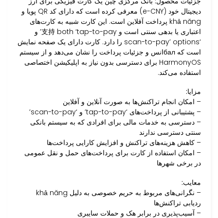
جزئیات محصول:
بانک مرکزی چین یک کارت فیزیکی برای ارز
دیجیتال خود (e-CNY) معرفی کرده است که دارای کد QR پویا و
khả năng پرداخت آفلاین است. این کارت شبیه به کارت‌های
اعتباری یا بدهی سنتی است و 支持 both ‘tap-to-pay’ و
‘scan-to-pay’ options را دارد. کارت دارای یک صفحه نمایش
است که балانس و جزئیات پرداخت را نشان می‌دهد و از سیستم
HarmonyOS برای دسترسی بدون نیاز به اپلیکیشن اختصاصی
استفاده می‌کند.
مزایا:
– امکان انجام تراکنش‌ها به صورت آنلاین و آفلاین
– پشتیبانی از پرداخت‌های ‘tap-to-pay’ و ‘scan-to-pay’
– دسترسی به خدمات مالی برای افرادی که به سیستم بانکی
سنتی دسترسی ندارند
– کاهش هزینه‌های تراکنش و افزایش کارایی پرداخت‌ها
– امکان استفاده از کارت برای پرداخت‌های حمل و نقل عمومی
در برخی شهرها
معایب:
– نگرانی‌های مربوط به حریم خصوصی به دلیل khả năng
ردیابی تراکنش‌ها
– آسیب‌پذیری در برابر هک و حملات سایبری