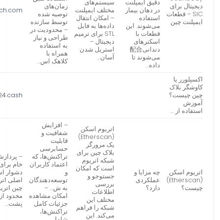
دقیق ایمپلنت
سیستم‌های
دیجیتال برای
زمان‌های
در دهان بیمار
مختلف ایمپلنت
ech.com
SIC – قطعات
توصیه شده
استفاده
– امکان انتقال
ایمپلنت چین
توسط سازنده
می‌شوند. این
داده‌ها به فایل
– محدودیت در
قطعات با
STL برای ترمیم
طراحی و نیاز
اسکنرهای
دیجیتال –
به استفاده
دندانی配合
استریل شدن
همراه با
می‌شوند تا
آسان…
کلاهک اس…
داده‌…
اکسپلورر یا
کاوشگر بلاک
چین چیست؟
24.cash
آموزش
استفاده از …
– افزایش
اتریوم اسکن
شفافیت و
(Etherscan)
قابلیت
یک مرورگر
حسابرسی
بلاک چین برای
تراکنش‌ها، که
– پردازش 
شبکه اتریوم
اعتماد کاربران
خام برای 
است که امکان
اتریوم اسکن
چه مزایا و
و
جستوجو و
(Etherscan)
عملکردی
توسعه‌دهندگان
اصلی اتر
بررسی
چیست؟
دارد؟
به ش… –
چین اتری
اطلاعات
امکان مشاهده
محدود از 
مختلف این
جزئیات کامل
پشت…
شبکه را فراهم
تراکنش‌ها،
می‌کند. این
شامل