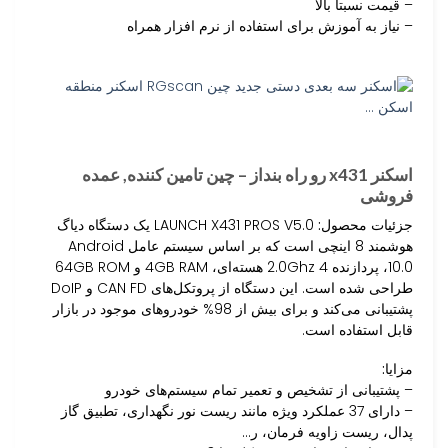
– قیمت نسبتا بالا
– نیاز به آموزش برای استفاده از نرم افزار همراه
اسکنر x431 رو راه بنداز – چین تامین کننده, عمده
فروشی
جزئیات محصول:
LAUNCH X431 PROS V5.0 یک دستگاه دیاگ
هوشمند 8 اینچی است که بر اساس سیستم عامل Android
10.0، پردازنده 2.0Ghz 4 هسته‌ای، 4GB RAM و 64GB ROM
طراحی شده است. این دستگاه از پروتکل‌های CAN FD و DoIP
پشتیبانی می‌کند و برای بیش از 98% خودروهای موجود در بازار
قابل استفاده است.
مزایا:
– پشتیبانی از تشخیص و تعمیر تمام سیستم‌های خودرو
– دارای 37 عملکرد ویژه مانند ریست نور نگهداری، تطبیق گاز
پدال، ریست زاویه فرمان، ر…