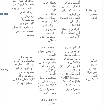
است در طول یک
کامپیوترهای
لحظه‌ای به
شیفت کاری کافی
کوچک و دستی
اطلاعات –
نباشد – محدودیت
چین PDA
هستند که برای
کاهش
در حافظه و
اسکنر
پردازش،
خطاهای
ax.cc
پردازش در
بارکد
نگهداری، تصحیح
انسانی و حذف
مقایسه با
و ارسال
کاغذ بازی –
کامپیوترهای
اطلاعات
انبارگردانی
دسکتاپ – احتمال
طراحی شده‌اند.
سریع و راحت
آسیب دیدن در
این دستگاه‌ها通
– قابلیت
محیط…
常 با سی…
استفاده آنلاین
و آفلای…
اسکنر لیزری
– دقت بالا در
دوبعدی برای
تشخیص اشیا و
منطقه صنعتی،
فاصله –
– هزینه بالا –
با پارامترهای
استفاده در
اسکنر
پیچیدگی در کار با
مکانیکی و
مناطق صنعتی
لیزری
دستگاه – نیاز به
الکترونیکی如下:
برای حفاظت
دوبعدی
نگهداری دقیقتر –
اتصالات
از کارگران –
in.com
چین برای
محدودیت در
الکتریکی DB15
قابلیت
تامین
استفاده برای
MALE/Scatter،
تشخیص اشیا
کنندگان و …
کاربردهای خانگی
ولتاژ تغذیه DC
در زاویه‌های
یا دفاتر کوچک
9 V ~ 28 V،
rộng (تا 275°)
مصرف برق
– مصرف برق
2W،…
پایین (2W)
– دقت بالا در
اسکن –