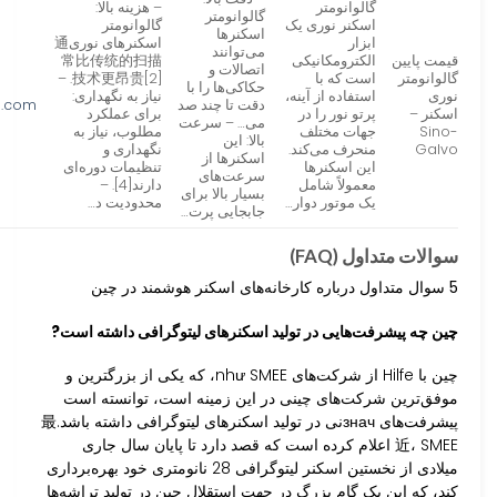
گالوانومتر
– هزینه بالا:
گالوانومتر
اسکنر نوری یک
گالوانومتر
اسکنرها
ابزار
اسکنرهای نوری通
می‌توانند
قیمت پایین
الکترومکانیکی
常比传统的扫描
اتصالات و
گالوانومتر
است که با
技术更昂贵[2]. –
حکاکی‌ها را با
نوری
استفاده از آینه،
نیاز به نگهداری:
دقت تا چند صد
o.com
اسکنر –
پرتو نور را در
برای عملکرد
می… – سرعت
Sino-
جهات مختلف
مطلوب، نیاز به
بالا: این
Galvo
منحرف می‌کند.
نگهداری و
اسکنرها از
این اسکنرها
تنظیمات دوره‌ای
سرعت‌های
معمولاً شامل
دارند[4]. –
بسیار بالا برای
یک موتور دوار…
محدودیت د…
جابجایی پرت…
سوالات متداول (FAQ)
5 سوال متداول درباره کارخانه‌های اسکنر هوشمند در چین
چین چه پیشرفت‌هایی در تولید اسکنرهای لیتوگرافی داشته است?
چین با Hilfe از شرکت‌های như SMEE، که یکی از بزرگترین و
موفق‌ترین شرکت‌های چینی در این زمینه است، توانسته است
پیشرفت‌های значنی در تولید اسکنرهای لیتوگرافی داشته باشد.最
近، SMEE اعلام کرده است که قصد دارد تا پایان سال جاری
میلادی از نخستین اسکنر لیتوگرافی 28 نانومتری خود بهره‌برداری
کند، که این یک گام بزرگ در جهت استقلال چین در تولید تراشه‌ها