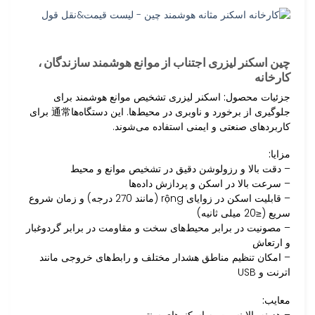
چین اسکنر لیزری اجتناب از موانع هوشمند سازندگان ،
کارخانه
جزئیات محصول:
اسکنر لیزری تشخیص موانع هوشمند برای
جلوگیری از برخورد و ناوبری در محیط‌ها. این دستگاه‌ها通常 برای
کاربردهای صنعتی و ایمنی استفاده می‌شوند.
مزایا:
– دقت بالا و رزولوشن دقیق در تشخیص موانع و محیط
– سرعت بالا در اسکن و پردازش داده‌ها
– قابلیت اسکن در زوایای rộng (مانند 270 درجه) و زمان شروع
سریع (≤20 میلی ثانیه)
– مصونیت در برابر محیط‌های سخت و مقاومت در برابر گردوغبار
و ارتعاش
– امکان تنظیم مناطق هشدار مختلف و رابط‌های خروجی مانند
اترنت و USB
معایب:
– هزینه بالا نسبت به اسکنرهای سنتی