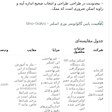
– محدودیت در طراحی: طراحی و انتخاب صحیح اندازه آینه و
زاویه اسکن ضروری است که ممک…
جدول مقایسه‌ای
جزئیات
شرکت
مزایا
معایب
وب‌سا
محصول
– غیرتهاجمی:
اسکنر مثانه M5
این اسکنر
یک دستگاه
– نیاز به آموزش:
روش
سونوگرافی
استفاده از این
کارخانه
غیرتهاجمی
غیرتهاجمی
دستگاه ممکن
اسکنر
برای ارزیابی
است که برای
است نیاز به
مثانه
حجم مثانه
اندازه‌گیری حجم
آموزش و آشنایی
هوشمند
ارائه می‌دهد و
ادرار و ضخامت
با فناوری و… –
n.com
چین –
ناراحتی… –
دیواره مثانه با
limitations در
لیست
دقیق و قابل
استفاده از
برخی شرایط:
قیمت&نقل
اعتماد:
تصویربرداری
ممکن است در
قول
اسکنرهای
اولتراسونیک
برخی شرایط
مثانه
طراحی شده
خاص، مانند P…
اندازه‌گیری‌های
اس…
دقیق و قابل…