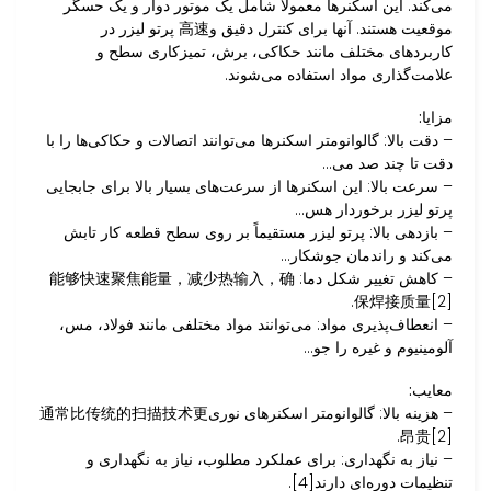
می‌کند. این اسکنرها معمولاً شامل یک موتور دوار و یک حسگر
موقعیت هستند. آنها برای کنترل دقیق و高速 پرتو لیزر در
کاربردهای مختلف مانند حکاکی، برش، تمیزکاری سطح و
علامت‌گذاری مواد استفاده می‌شوند.
مزایا:
– دقت بالا: گالوانومتر اسکنرها می‌توانند اتصالات و حکاکی‌ها را با
دقت تا چند صد می…
– سرعت بالا: این اسکنرها از سرعت‌های بسیار بالا برای جابجایی
پرتو لیزر برخوردار هس…
– بازدهی بالا: پرتو لیزر مستقیماً بر روی سطح قطعه کار تابش
می‌کند و راندمان جوشکار…
– کاهش تغییر شکل دما: 能够快速聚焦能量，减少热输入，确
保焊接质量[2].
– انعطاف‌پذیری مواد: می‌توانند مواد مختلفی مانند فولاد، مس،
آلومینیوم و غیره را جو…
معایب:
– هزینه بالا: گالوانومتر اسکنرهای نوری通常比传统的扫描技术更
昂贵[2].
– نیاز به نگهداری: برای عملکرد مطلوب، نیاز به نگهداری و
تنظیمات دوره‌ای دارند[4].