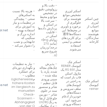
– دقت بالا و
رزولوشن دقیق
اسکنر لیزری
– هزینه بالا نسبت
در تشخیص
تشخیص موانع
به اسکنرهای
موانع و محیط
چین اسکنر
هوشمند برای
سنتی – پیچیدگی
– سرعت بالا
لیزری
جلوگیری از
در تنظیمات و نیاز
در اسکن و
اجتناب از
برخورد و ناوبری
به آموزش برای
پردازش داده‌ها
موانع
در محیط‌ها. این
استفاده بهینه –
r.net
– قابلیت
هوشمند
دستگاه‌ها通常
اندازه بزرگ و
اسکن در
سازندگان ،
برای کاربردهای
سنگینی که
زوایای rộng
کارخانه
صنعتی و ایمنی
جابهجایی و نصب
(مانند 270
استفاده
را دشوار می‌کند -
درجه) و زمان
می‌شوند.
…
شروع سریع
(≤…
اسکنر چک
– پذیرش
– نیاز به تنظیمات
کیوسک REINER
چک‌های مچاله
و نگهداری دوره‌ای
مدل RS 891 یک
شده، پاره، یا
برای عملکرد
ماژول اسکن
مثله شده –
مطلوب –
قاب باز است که
سینی ورودی
مöglicherweise
اسکنر چک
به راحتی در
قابل تنظیم –
höhere Kosten
کیوسک
کیوسک‌های
e.net
شاتر و سنسور
im Vergleich zu
reiner
سلف سرویس و
سند در جلوی
manuellen
دستگاه‌های
شاتر – دوربین
Check-
خودپرداز ادغام
جلو قابل ارتقا
Scannern –
می‌شود. این
به رنگ/UV/IR
Abhängigkeit
دستگاه ورودی
– تراز مکانیک…
von der Q…