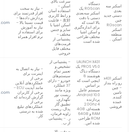
سرعت بالای
دستگاه
اسکنر سه
اسکن –
RGScan یک
– نیاز به سخت
بعدی
استفاده آسان
اسکنر سه‌بعدی
افزار قدرتمند برای
دستی جدید
و رابط کاربری
دستی با دقت
پردازش داده‌ها –
چین
友好 – قابلیت
بالا است که
قیمت نسبتا بالا –
s.com
RGscan
اسکن اشیا با
برای اندازه‌گیری
نیاز به آموزش
اسکنر
سایز و جنس
و اسکن اشیا
برای استفاده از
منطقه
مختلف –
مختلف طراحی
نرم افزار همراه
اسکن …
پشتیبانی از
شده است.
فرمت‌های
مختلف فایل
خروجی
LAUNCH X431
– پشتیبانی از
PROS V5.0 یک
تشخیص و
– نیاز به اتصال به
دستگاه دیاگ
تعمیر تمام
اینترنت برای
هوشمند 8
سیستم‌های
اسکنر x431
برخی از
اینچی است که
خودرو – دارای
رو راه بنداز
عملکردهای آنلاین
بر اساس
37 عملکرد
– چین
مانند آپدیت ECU –
سیستم عامل
ویژه مانند
تامین
برخی از کاربران
r.com
Android 10.0،
ریست نور
کننده,
گزارش کرده‌اند که
پردازنده
نگهداری،
عمده
برخی از
2.0Ghz 4
تطبیق گاز
فروشی
عملکردهای تبلیغ
هسته‌ای، 4GB
پدال، ریست
شده به درستی
RAM و 64GB
زاویه فرمان،
کار…
ROM طراحی
ر… – پشتیبانی
شده اس…
از ب…
– دقت بالا: