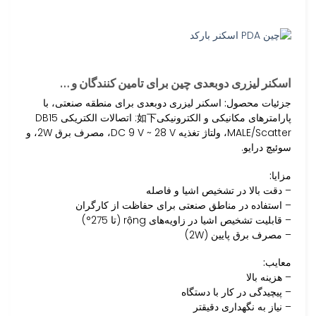
اسکنر لیزری دوبعدی چین برای تامین کنندگان و …
جزئیات محصول:
اسکنر لیزری دوبعدی برای منطقه صنعتی، با
پارامترهای مکانیکی و الکترونیکی如下: اتصالات الکتریکی DB15
MALE/Scatter، ولتاژ تغذیه DC 9 V ~ 28 V، مصرف برق 2W، و
سوئیچ درایو.
مزایا:
– دقت بالا در تشخیص اشیا و فاصله
– استفاده در مناطق صنعتی برای حفاظت از کارگران
– قابلیت تشخیص اشیا در زاویه‌های rộng (تا 275°)
– مصرف برق پایین (2W)
معایب:
– هزینه بالا
– پیچیدگی در کار با دستگاه
– نیاز به نگهداری دقیقتر