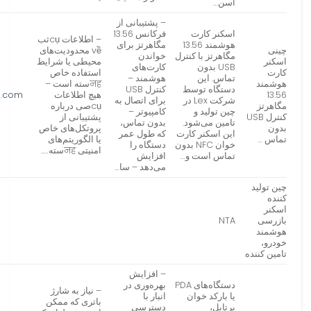
اسن…
– پشتیبانی از
اسکنر کارت
فرکانس 13.56
– اطلاعات cụثب
هوشمند 13.56
مگاهرتز برای
چینی
về محدودیت‌های
مگاهرتز با کنترل
خواندن
اسکنر
محیطی یا شرایط
USB بدون
کارت‌های
کارت
استفاده خاص
تماس. این
هوشمند –
هوشمند
नहسته است –
دستگاه توسط
کنترل USB
13.56
هیچ اطلاعات
d.com
شرکت Lex در
برای اتصال به
مگاهرتز
cụصی درباره
چین تولید و
کامپیوتر –
کنترل USB
پشتیبانی از
تامین می‌شود.
بدون تماس،
بدون
پروتکل‌های خاص
این اسکنر کارت
که طول عمر
تماس …
یا الگوریتم‌های
خوان NFC بدون
دستگاه را
امنیتی नहسته…..
تماس است و…
افزایش
می‌دهد – سا…
چین تولید
کننده
اسکنر
بازرسی
NTA
هوشمند
خودرو،
تامین کننده
– افزایش
دستگاه‌های PDA
بهره‌وری در
– نیاز به شارژ
یا بارکد خوان
انبار با
باتری که ممکن
پرتابل،
دسترسی