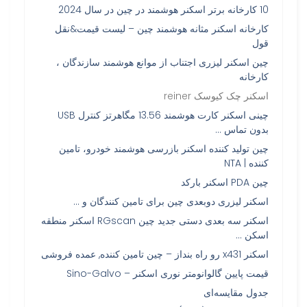
10 کارخانه برتر اسکنر هوشمند در چین در سال 2024
کارخانه اسکنر مثانه هوشمند چین – لیست قیمت&نقل
قول
چین اسکنر لیزری اجتناب از موانع هوشمند سازندگان ،
کارخانه
اسکنر چک کیوسک reiner
چینی اسکنر کارت هوشمند 13.56 مگاهرتز کنترل USB
بدون تماس …
چین تولید کننده اسکنر بازرسی هوشمند خودرو، تامین
کننده | NTA
چین PDA اسکنر بارکد
اسکنر لیزری دوبعدی چین برای تامین کنندگان و …
اسکنر سه بعدی دستی جدید چین RGscan اسکنر منطقه
اسکن …
اسکنر x431 رو راه بنداز – چین تامین کننده, عمده فروشی
قیمت پایین گالوانومتر نوری اسکنر – Sino-Galvo
جدول مقایسه‌ای