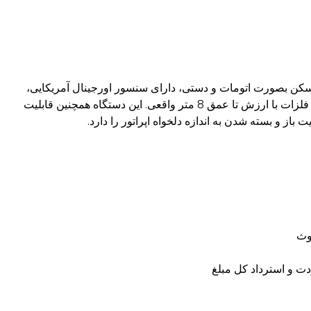
صایی RX7000 با قابلیت اسکن بصورت اتومات و دستی، دارای سنسور اورجینال آمریکایی،
قابلیت شناسایی حفره، اتاقک، راهرو تا عمق 15 متر واقعی و فلزات با ارزش تا عمق 8 متر واقعی. این دستگاه همچنین قابلیت
از و بسته شدن به اندازه دلخواه اپراتور را دارد.
وث