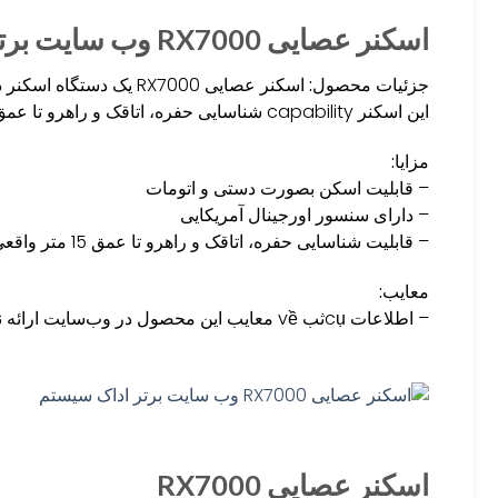
اسکنر عصایی RX7000 وب سایت برتر اداک سیستم
جزئیات محصول:
اسکنر عصایی RX7000 یک 
این اسکنر capability شناسایی حفره، اتاقک و راهرو تا عمق 15 متر واقعی را دارد.
مزایا:
– قابلیت اسکن بصورت دستی و اتومات
– دارای سنسور اورجینال آمریکایی
– قابلیت شناسایی حفره، اتاقک و راهرو تا عمق 15 متر واقعی
معایب:
– اطلاعات cụثب về معایب این محصول در وب‌سایت ارائه نشده است.
اسکنر عصایی RX7000