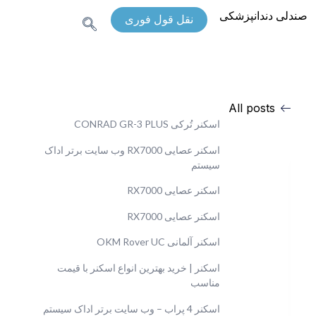
صندلی دندانپزشکی
نقل قول فوری
All posts
اسکنر تُرکی CONRAD GR-3 PLUS
اسکنر عصایی RX7000 وب سایت برتر اداک
سیستم
اسکنر عصایی RX7000
اسکنر عصایی RX7000
اسکنر آلمانی OKM Rover UC
اسکنر | خرید بهترین انواع اسکنر با قیمت
مناسب
اسکنر 4 پراب – وب سایت برتر اداک سیستم